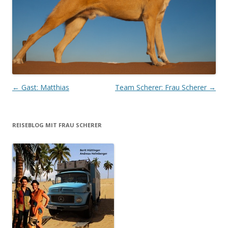
Beitrags-
←
Gast: Matthias
Team Scherer: Frau Scherer
→
Navigation
REISEBLOG MIT FRAU SCHERER