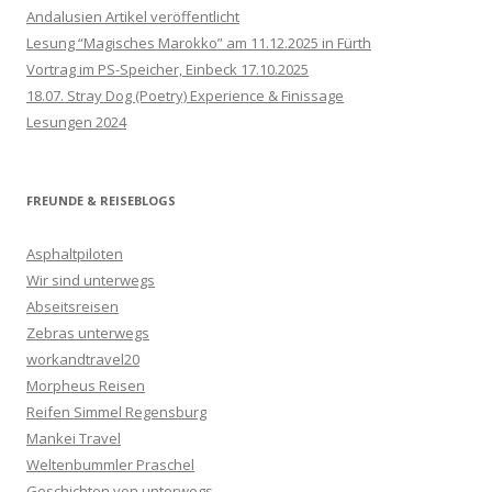
Andalusien Artikel veröffentlicht
Lesung “Magisches Marokko” am 11.12.2025 in Fürth
Vortrag im PS-Speicher, Einbeck 17.10.2025
18.07. Stray Dog (Poetry) Experience & Finissage
Lesungen 2024
FREUNDE & REISEBLOGS
Asphaltpiloten
Wir sind unterwegs
Abseitsreisen
Zebras unterwegs
workandtravel20
Morpheus Reisen
Reifen Simmel Regensburg
Mankei Travel
Weltenbummler Praschel
Geschichten von unterwegs