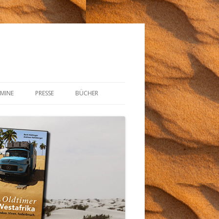
RMINE
PRESSE
BÜCHER
ERMINARCHIV
AUSRÜSTUNG
REIFEN VON REIFEN SIMMEL
WOHNMOBIL-BATTERIE
MÜCKENSCHUTZ FÜR AFRIKA
DIY MARKISE FÜR WOHNMOBIL
USB-STIRNLAMPE VON
GEARFORCACHER