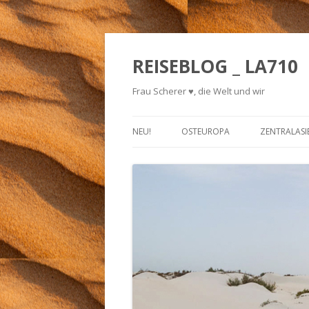
REISEBLOG _ LA710
Frau Scherer ♥, die Welt und wir
NEU!
OSTEUROPA
ZENTRALASI
TSCHECHIEN
DAS BUCH 
SLOWENIEN 2017
BUCHTRAIL
UNGARN 2017
TEAM SCHE
(SCHREIBSTIPENDIUM)
LESEPROBE
SOUNDTRAC
REISEPHIL