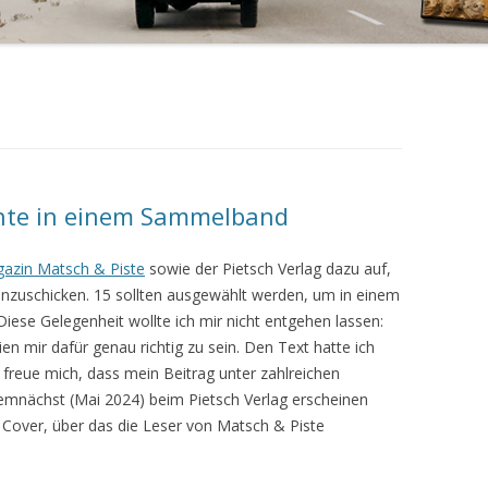
HWEHEN
MYSTERIEN DES MAKABREN
SIDI
DER UNFALL
MENSCHEN IN MAROKKO
TAFRAOUTE
TILOUGGUITE
APACHE IN PÉCS
DER LADA
WINTER
AM MEER
CATHEDRAL DES ROCHES
VAMPIR IM SEATTLE VON
RUNDHAUBER – HUNDRAUBER
AGUELMANE AZIGZA
UNGARN
SAUWAGEN – WAU SAGEN
TIZN ILLISSY
UNGARISCH LERNEN
hte in einem Sammelband
ZAOUIA AHANSAL
GROBIAN MIT GRINSEGESICHT
BARRAGE BIN EL-OUIDANE
azin Matsch & Piste
sowie der Pietsch Verlag dazu auf,
MUSKELSCHWUND
nzuschicken. 15 sollten ausgewählt werden, um in einem
AIT BOU GOUMEZ
iese Gelegenheit wollte ich mir nicht entgehen lassen:
NONNE UND KELLER
n mir dafür genau richtig zu sein. Den Text hatte ich
OUM ERRIBA
h freue mich, dass mein Beitrag unter zahlreichen
DIE SPIRITUELLE KARTOFFEL
mnächst (Mai 2024) beim Pietsch Verlag erscheinen
SEATTLE VON UNGARN II
s Cover, über das die Leser von Matsch & Piste
BRONZEGUSS